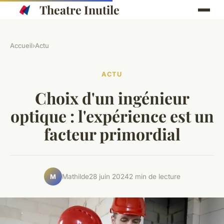
Theatre Inutile
Accueil
›
Actu
ACTU
Choix d'un ingénieur
optique : l'expérience est un
facteur primordial
Mathilde
28 juin 2024
2 min de lecture
M