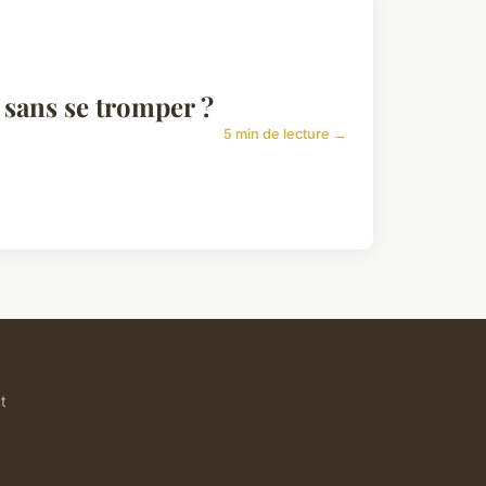
 sans se tromper ?
5 min de lecture →
t