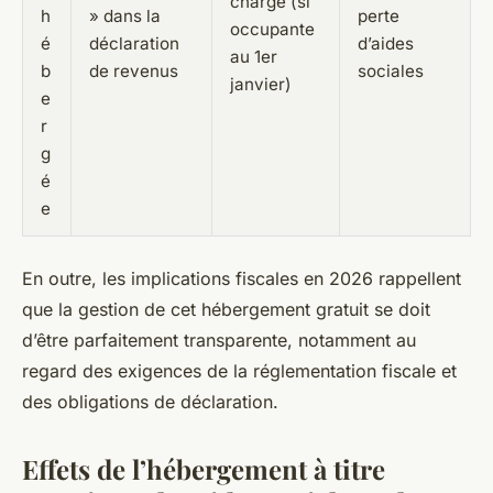
charge (si
h
» dans la
perte
occupante
é
déclaration
d’aides
au 1er
b
de revenus
sociales
janvier)
e
r
g
é
e
En outre, les implications fiscales en 2026 rappellent
que la gestion de cet hébergement gratuit se doit
d’être parfaitement transparente, notamment au
regard des exigences de la réglementation fiscale et
des obligations de déclaration.
Effets de l’hébergement à titre