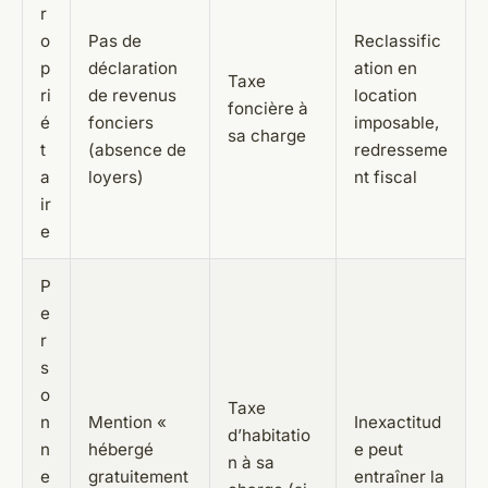
r
o
Pas de
Reclassific
p
déclaration
ation en
Taxe
ri
de revenus
location
foncière à
é
fonciers
imposable,
sa charge
t
(absence de
redresseme
a
loyers)
nt fiscal
ir
e
P
e
r
s
o
Taxe
n
Mention «
Inexactitud
d’habitatio
n
hébergé
e peut
n à sa
e
gratuitement
entraîner la