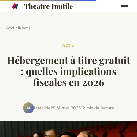
Theatre Inutile
Accueil
›
Actu
ACTU
Hébergement à titre gratuit
: quelles implications
fiscales en 2026
Mathilde
25 février 2026
12 min de lecture
M