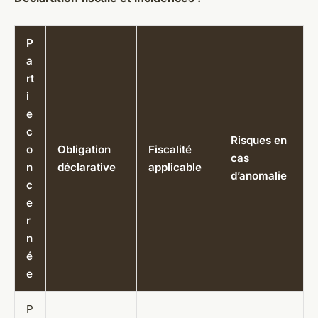
P
a
rt
i
e
c
Risques en
o
Obligation
Fiscalité
cas
n
déclarative
applicable
d’anomalie
c
e
r
n
é
e
P