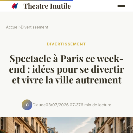
Theatre Inutile
Accueil
›
Divertissement
DIVERTISSEMENT
Spectacle à Paris ce week-
end : idées pour se divertir
et vivre la ville autrement
Claude
03/07/2026 07:37
6 min de lecture
C