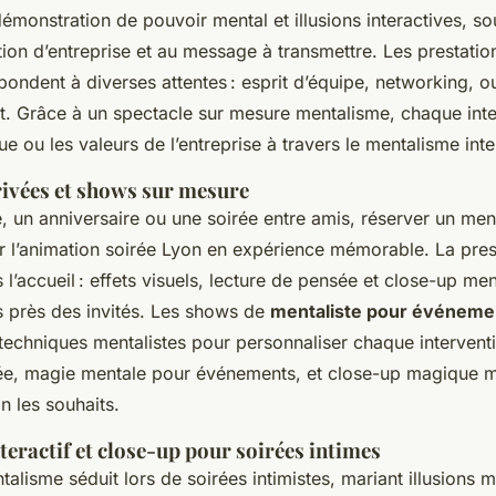
e démonstration de pouvoir mental et illusions interactives, 
ion d’entreprise et au message à transmettre. Les prestati
ondent à diverses attentes : esprit d’équipe, networking, 
ent. Grâce à un spectacle sur mesure mentalisme, chaque int
ue ou les valeurs de l’entreprise à travers le mentalisme inter
ivées et shows sur mesure
 un anniversaire ou une soirée entre amis, réserver un ment
r l’animation soirée Lyon en expérience mémorable. La prest
l’accueil : effets visuels, lecture de pensée et close-up me
us près des invités. Les shows de
mentaliste pour événeme
 techniques mentalistes pour personnaliser chaque intervent
ée, magie mentale pour événements, et close-up magique me
n les souhaits.
eractif et close-up pour soirées intimes
alisme séduit lors de soirées intimistes, mariant illusions m