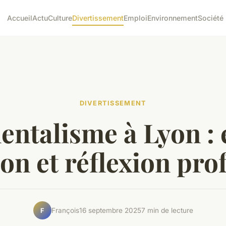
Accueil
Actu
Culture
Divertissement
Emploi
Environnement
Société
DIVERTISSEMENT
entalisme à Lyon : 
ion et réflexion pr
François
16 septembre 2025
7 min de lecture
F