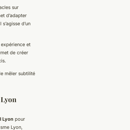
acles sur
met d’adapter
 s’agisse d’un
r expérience et
rmet de créer
is.
e mêler subtilité
à Lyon
l Lyon
pour
isme Lyon,