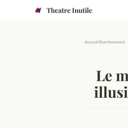
Theatre Inutile
Accueil
›
Divertissement
Le m
illus