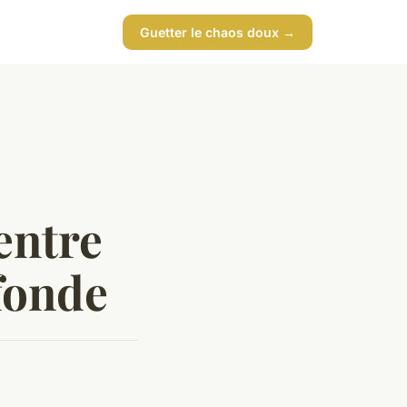
Guetter le chaos doux →
entre
ofonde