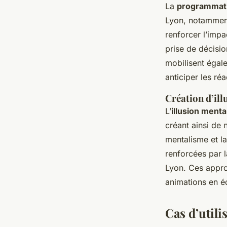
La
programmati
Lyon, notamment 
renforcer l’impa
prise de décisio
mobilisent égal
anticiper les ré
Création d’ill
L’
illusion menta
créant ainsi de 
mentalisme et la
renforcées par l
Lyon. Ces appro
animations en é
Cas d’utili