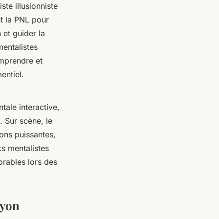
ste illusionniste
nt la PNL pour
 et guider la
mentalistes
mprendre et
entiel.
ale interactive,
. Sur scène, le
ions puissantes,
ks mentalistes
rables lors des
Lyon