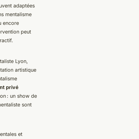
souvent adaptées
ons mentalisme
ou encore
ervention peut
actif.
aliste Lyon,
ation artistique
ntalisme
nt privé
ion : un show de
ntaliste sont
entales et