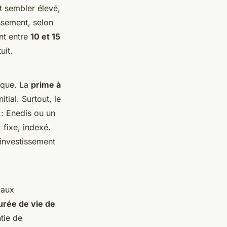
t sembler élevé,
ssement, selon
nt entre
10 et 15
uit.
ique. La
prime à
tial. Surtout, le
 : Enedis ou un
 fixe, indexé.
 investissement
 aux
urée de vie de
tie de