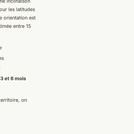
ne inclinaison
r les latitudes
e orientation est
timée entre 15
e
es
t
e
3 et 6 mois
rritoire, on