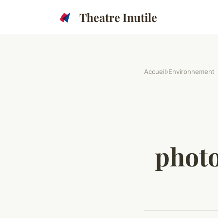
Theatre Inutile
Accueil
›
Environnement
phot