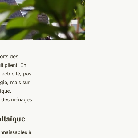
oits des
tiplient. En
ectricité, pas
gie, mais sur
ique.
e des ménages.
oltaïque
onnaissables à