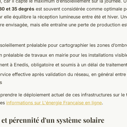
d, car il capte le maximum d’ensoleillement sur la journée. U
30 et 35 degrés
est souvent considérée comme optimale pou
 elle équilibre la réception lumineuse entre été et hiver. Un
re envisagée, mais elle entraîne une perte de production es
soleillement préalable pour cartographier les zones d’ombr
n préalable de travaux en mairie pour les installations visibl
nt à Enedis, obligatoire et soumis à un délai de traitemen
rvice effective après validation du réseau, en général entr
s
endre le déploiement actuel de ces infrastructures sur le te
des
informations sur L'énergie Française en ligne
.
 et pérennité d'un système solaire