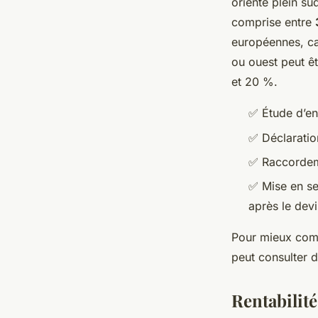
orienté plein su
comprise entre
européennes, car
ou ouest peut êt
et 20 %.
✅
Étude d’en
✅
Déclaratio
✅
Raccordeme
✅
Mise en se
après le devi
Pour mieux compr
peut consulter 
Rentabilité