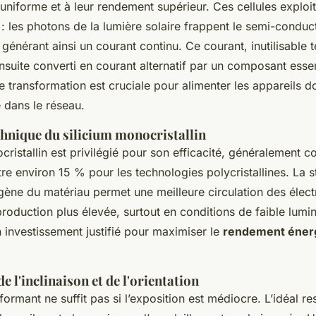
e uniforme et à leur rendement supérieur. Ces cellules exploi
: les photons de la lumière solaire frappent le semi-conduct
 générant ainsi un courant continu. Ce courant, inutilisable 
ensuite converti en courant alternatif par un composant essen
te transformation est cruciale pour alimenter les appareils 
e dans le réseau.
chnique du silicium monocristallin
cristallin est privilégié pour son efficacité, généralement c
e environ 15 % pour les technologies polycristallines. La s
ne du matériau permet une meilleure circulation des électr
production plus élevée, surtout en conditions de faible lumi
n investissement justifié pour maximiser le
rendement éner
e l'inclinaison et de l'orientation
ormant ne suffit pas si l’exposition est médiocre. L’idéal res