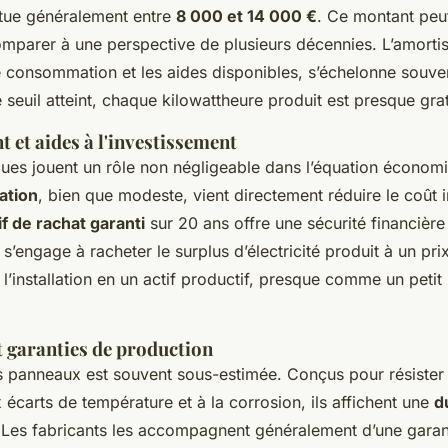
tue généralement entre
8 000 et 14 000 €
. Ce montant peu
comparer à une perspective de plusieurs décennies. L’amorti
e consommation et les aides disponibles, s’échelonne souve
e seuil atteint, chaque kilowattheure produit est presque grat
 et aides à l'investissement
ques jouent un rôle non négligeable dans l’équation économ
ation
, bien que modeste, vient directement réduire le coût ini
if de rachat garanti
sur 20 ans offre une sécurité financière
s’engage à racheter le surplus d’électricité produit à un prix
l’installation en un actif productif, presque comme un petit
t garanties de production
es panneaux est souvent sous-estimée. Conçus pour résister
 écarts de température et à la corrosion, ils affichent une
d
 Les fabricants les accompagnent généralement d’une garan