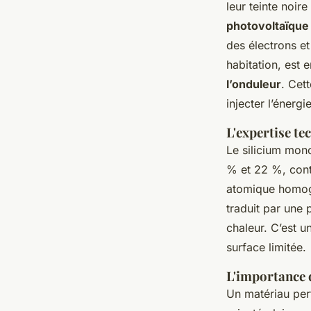
leur teinte noir
photovoltaïque
des électrons et
habitation, est 
l’onduleur
. Cet
injecter l’énergi
L'expertise te
Le silicium mono
% et 22 %, contr
atomique homogè
traduit par une 
chaleur. C’est u
surface limitée.
L'importance d
Un matériau perf