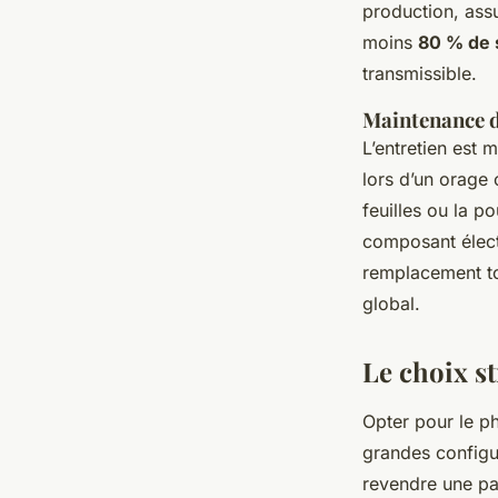
production, ass
moins
80 % de s
transmissible.
Maintenance d
L’entretien est 
lors d’un orage 
feuilles ou la p
composant élect
remplacement t
global.
Le choix s
Opter pour le p
grandes configu
revendre une par