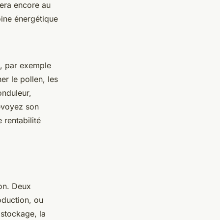
rera encore au
moine énergétique
re, par exemple
er le pollen, les
onduleur,
évoyez son
 rentabilité
ion. Deux
oduction, ou
 stockage, la