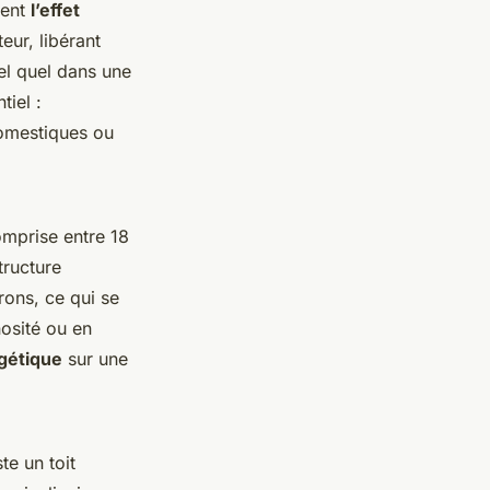
tent
l’effet
eur, libérant
tel quel dans une
tiel :
domestiques ou
omprise entre 18
tructure
ons, ce qui se
nosité ou en
gétique
sur une
te un toit